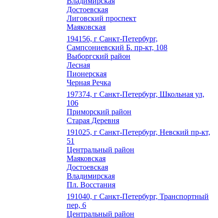
Владимирская
Достоевская
Лиговский проспект
Маяковская
194156, г Санкт-Петербург,
Сампсониевский Б. пр-кт, 108
Выборгский район
Лесная
Пионерская
Черная Речка
197374, г Санкт-Петербург, Школьная ул,
106
Приморский район
Старая Деревня
191025, г Санкт-Петербург, Невский пр-кт,
51
Центральный район
Маяковская
Достоевская
Владимирская
Пл. Восстания
191040, г Санкт-Петербург, Транспортный
пер, 6
Центральный район