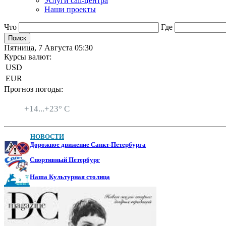
Услуги call-центра
Наши проекты
Что
Где
Пятница, 7 Августа 05:30
Курсы валют:
USD
EUR
Прогноз погоды:
Санкт-Петербург
+
14...
+
23° C
НОВОСТИ
Дорожное движение Санкт-Петербурга
Спортивный Петербург
Наша Культурная столица